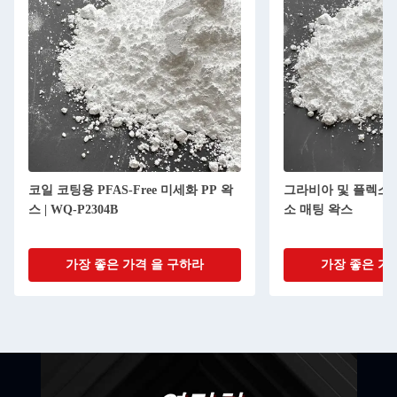
코일 코팅용 PFAS-Free 미세화 PP 왁
그라비아 및 플렉소
스 | WQ-P2304B
소 매팅 왁스
가장 좋은 가격 을 구하라
가장 좋은 가