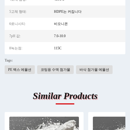
5고체 형태:
HDPE는 커집니다
6로니시티:
비오니온
7pH 값:
7.0-10.0
8녹는점:
115C
Tags:
PE 백스 에뮬션
코팅용 수액 첨가물
바삭 첨가물 에뮬션
Similar Products