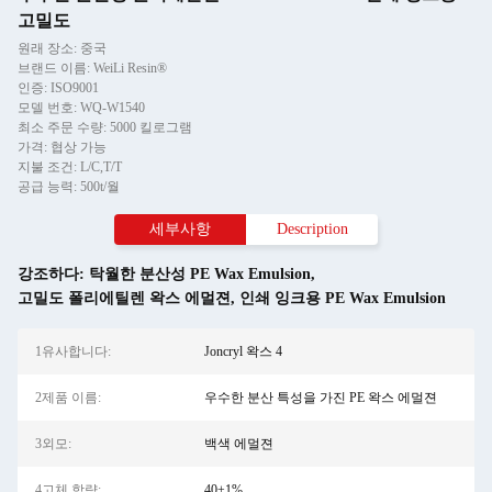
고밀도
원래 장소: 중국
브랜드 이름: WeiLi Resin®
인증: ISO9001
모델 번호: WQ-W1540
최소 주문 수량: 5000 킬로그램
가격: 협상 가능
지불 조건: L/C,T/T
공급 능력: 500t/월
세부사항
Description
강조하다:
탁월한 분산성 PE Wax Emulsion
,
고밀도 폴리에틸렌 왁스 에멀젼
,
인쇄 잉크용 PE Wax Emulsion
1유사합니다:
Joncryl 왁스 4
2제품 이름:
우수한 분산 특성을 가진 PE 왁스 에멀젼
3외모:
백색 에멀젼
4고체 함량:
40±1%