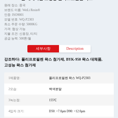
원래 장소: 중국
브랜드 이름: WeiLi Resin®
인증: ISO9001
모델 번호: WQ-P2303
최소 주문 수량: 5000KG
가격: 협상 가능
지불 조건: 신용장, 티/티
공급 능력: 500톤/월
세부사항
Description
강조하다:
폴리프로필렌 왁스 첨가제
,
BYK-950 왁스 대체품
,
고성능 왁스 첨가제
1제품명:
폴리프로필렌 왁스 WQ-P2303
2모습:
백색분말
3녹는점:
155℃
4입자 크기:
D50: <7.0μm D90: <12.0μm