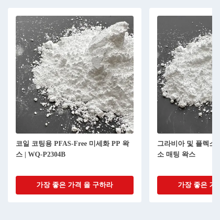
코일 코팅용 PFAS-Free 미세화 PP 왁
그라비아 및 플렉소
스 | WQ-P2304B
소 매팅 왁스
가장 좋은 가격 을 구하라
가장 좋은 가