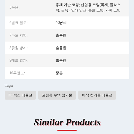
용제 기반 코팅; 산업용 코팅(목재, 플라스
5응용:
틱, 금속); 인쇄 잉크; 분말 코팅; 가죽 코팅
6벌크 밀도:
0.3g/ml
7마모 저항:
훌륭한
8긁힘 방지:
훌륭한
9매트 효과:
훌륭한
10투명도:
좋은
Tags:
PE 백스 에뮬션
코팅용 수액 첨가물
바삭 첨가물 에뮬션
Similar Products