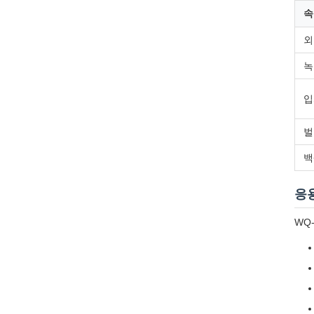
속
외
녹
입
벌
백
응
WQ