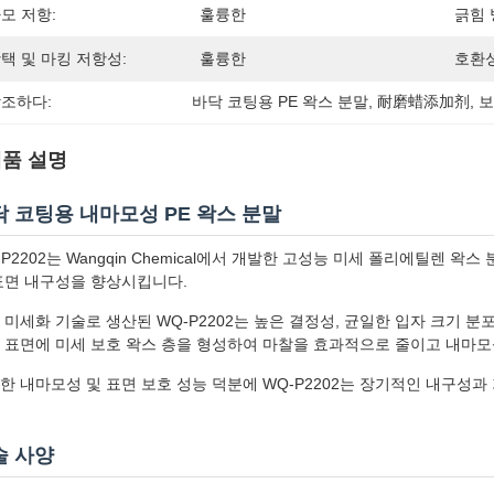
모 저항:
훌륭한
긁힘 
택 및 마킹 저항성:
훌륭한
호환성
조하다:
바닥 코팅용 PE 왁스 분말
, 
耐磨蜡添加剂
, 
보
품 설명
닥 코팅용 내마모성 PE 왁스 분말
-P2202는 Wangqin Chemical에서 개발한 고성능 미세 폴리에틸렌 왁스
표면 내구성을 향상시킵니다.
 미세화 기술로 생산된 WQ-P2202는 높은 결정성, 균일한 입자 크기 
 표면에 미세 보호 왁스 층을 형성하여 마찰을 효과적으로 줄이고 내마모
한 내마모성 및 표면 보호 성능 덕분에 WQ-P2202는 장기적인 내구성
술 사양