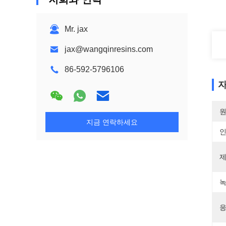
Mr. jax
jax@wangqinresins.com
86-592-5796106
자
원
지금 연락하세요
제
녹
응