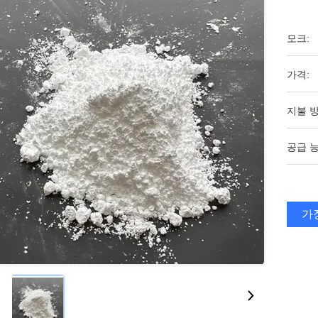
모크:
가격:
지불 방
공급 능
가