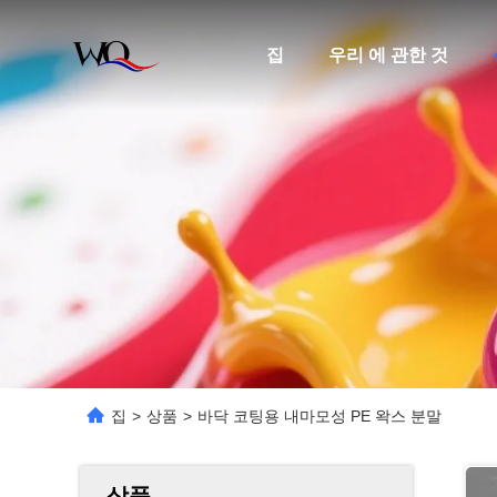
집
우리 에 관한 것
집
>
상품
>
바닥 코팅용 내마모성 PE 왁스 분말
상품