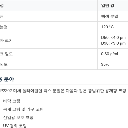
성
일반 값
관
백색 분말
는점
120 °C
D50: <4.0 µm
자 크기
D90: <9.0 µm
크 밀도
0.30 g/ml
색도
95%
용 분야
-P2202 미세 폴리에틸렌 왁스 분말은 다음과 같은 광범위한 용제형 코팅
바닥 코팅
목재 코팅 및 가구 코팅
산업용 보호 코팅
UV 경화 코팅