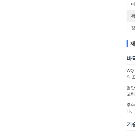
마
광
강
제
바
WQ
의 
첨단
코팅
우수
다.
기