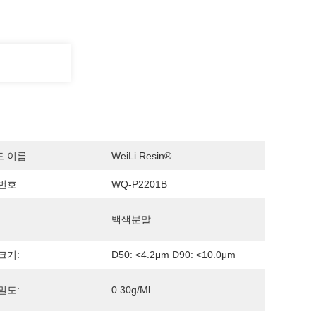
드 이름
WeiLi Resin®
번호
WQ-P2201B
백색분말
크기:
D50: <4.2μm D90: <10.0μm
밀도:
0.30g/ml