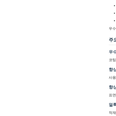
우수
주
우
코팅
향
사용
향상
표면
얼룩
적재