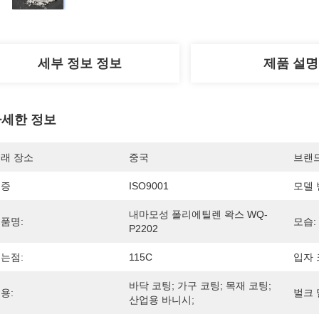
세부 정보 정보
제품 설명
세한 정보
래 장소
중국
브랜
인증
ISO9001
모델 
내마모성 폴리에틸렌 왁스 WQ-
품명:
모습:
P2202
는점:
115C
입자 
바닥 코팅; 가구 코팅; 목재 코팅; 
용:
벌크 
산업용 바니시;