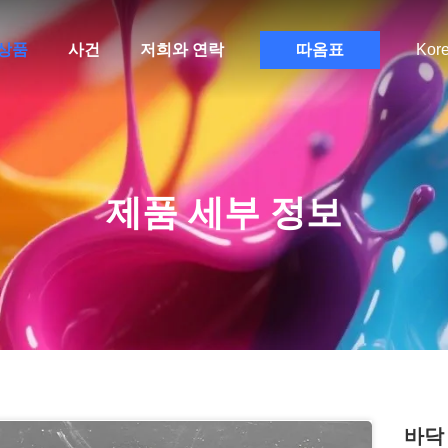
상품
사건
저희와 연락
따옴표
Kor
제품 세부 정보
바닥