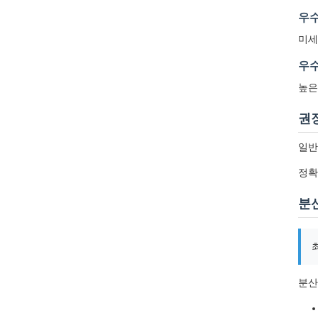
우수
미세
우
높은
권
일반
정확
분
분산