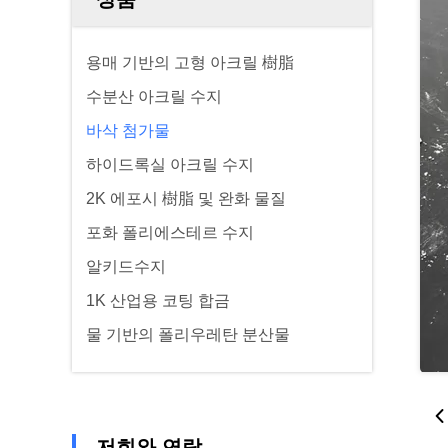
용매 기반의 고형 아크릴 樹脂
수분산 아크릴 수지
바삭 첨가물
하이드록실 아크릴 수지
2K 에포시 樹脂 및 완화 물질
포화 폴리에스테르 수지
알키드수지
1K 산업용 코팅 합금
물 기반의 폴리우레탄 분산물
저희와 연락