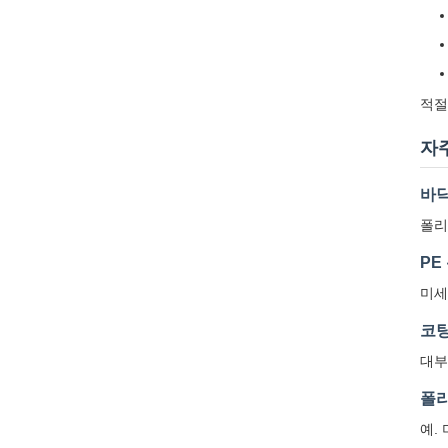
적절
자
바닥
폴리
PE
미세
코팅
대부
폴리
예.