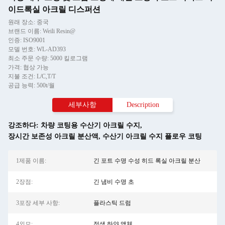
이드록실 아크릴 디스퍼션
원래 장소: 중국
브랜드 이름: Weili Resin@
인증: ISO9001
모델 번호: WL-AD393
최소 주문 수량: 5000 킬로그램
가격: 협상 가능
지불 조건: L/C,T/T
공급 능력: 500t/월
세부사항
Description
강조하다:
차량 코팅용 수산기 아크릴 수지
,
장시간 보존성 아크릴 분산액
,
수산기 아크릴 수지 플로우 코팅
1제품 이름:
긴 포트 수명 수성 히드 록실 아크릴 분산
2장점:
긴 냄비 수명 초
3포장 세부 사항:
플라스틱 드럼
4외모:
젖색 하얀 액체