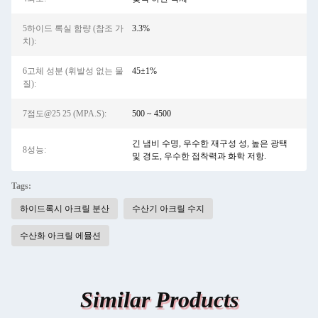
5하이드 록실 함량 (참조 가
3.3%
치):
6고체 성분 (휘발성 없는 물
45±1%
질):
7점도@25 25 (MPA.S):
500 ~ 4500
긴 냄비 수명, 우수한 재구성 성, 높은 광택
8성능:
및 경도, 우수한 접착력과 화학 저항.
Tags:
하이드록시 아크릴 분산
수산기 아크릴 수지
수산화 아크릴 에뮬션
Similar Products