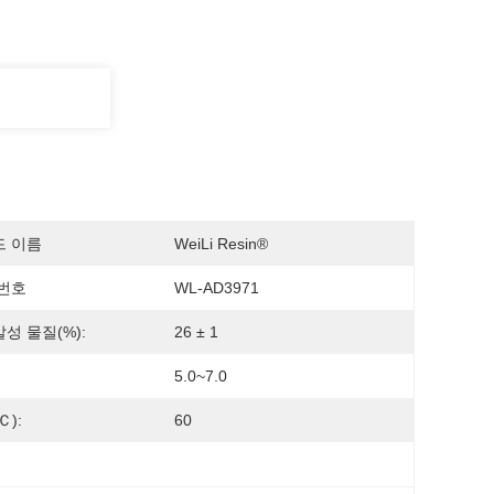
드 이름
WeiLi Resin®
번호
WL-AD3971
성 물질(%):
26 ± 1
5.0~7.0
 Ｃ):
60