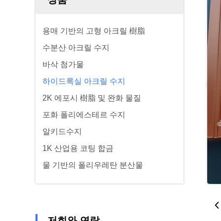
용매 기반의 고형 아크릴 樹脂
수분산 아크릴 수지
바삭 첨가물
하이드록실 아크릴 수지
2K 에포시 樹脂 및 완화 물질
포화 폴리에스테르 수지
알키드수지
1K 산업용 코팅 합금
물 기반의 폴리우레탄 분산물
저희와 연락