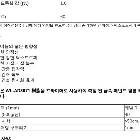
드록실 값 ((%)
1.0
°C
)
60
의 점착성은 pH 값에 의해 영향을 받으며, pH 값이 증가하면 점착성과 틱소트로피가 
:
미늄의 좋은 방향성
한 안정성
한 강한 틱소트로피
한 기질에 잘 붙는
 간층 접착력
 건조 속도
 건설 원자화 효과
은 WL-AD3971 樹脂을 프라이머로 사용하여 측정 된 금속 페인트 필름
다.
력 (1mm)
레벨 0
(500g/원)
4H
 저항
>50cm.
더형 구부리기
1mm
 사양: