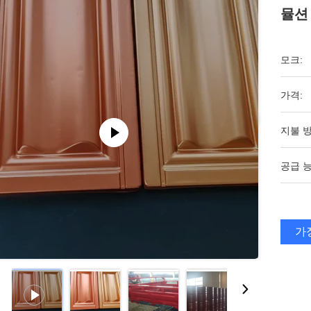
뮬션
모크:
가격:
지불 방
공급 능
가