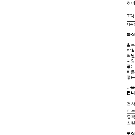
하이
TG(
제품
특징
알루
탁월
탁월
다양
좋은
빠른
좋은
다음
됩니
접착
강도 
충격
실린
포장