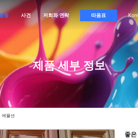
상품
사건
저희와 연락
따옴표
Kor
제품 세부 정보
릴 에뮬션
좋은