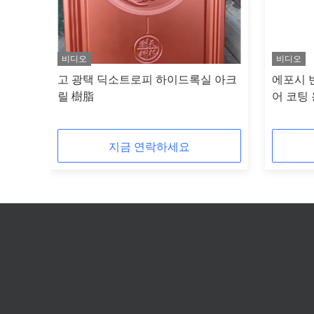
비디오
비디오
رز
고 광택 딕소트로피 하이드록실 아크
에포시 
션
릴 樹脂
어 코팅
지금 연락하세요