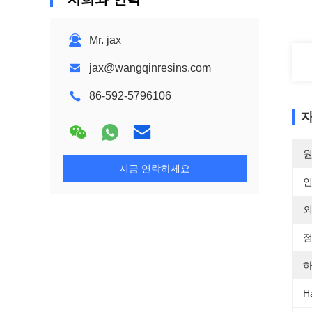
Mr. jax
jax@wangqinresins.com
86-592-5796106
자
원
지금 연락하세요
외
점
하
H