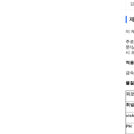
강
제
이 
주로
문/
시 
적용
금속
물질
외
휘발
vis
PH