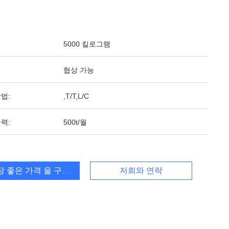
5000 킬로그램
협상 가능
법:
,T/T,L/C
력:
500t/월
장 좋은 가격 을 구하라
저희와 연락