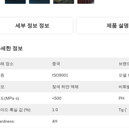
세부 정보 정보
제품 설명
세한 정보
래 장소
중국
브랜
인증
ISO9001
모델 
모:
젖색 하얀 액체
비휘발
도(mPa·s):
<500
PH:
이드 록실 값 (%):
1.0
Tg ('
ardness:
4H