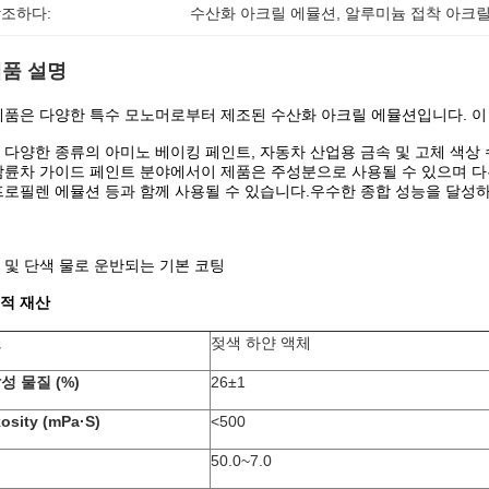
조하다:
수산화 아크릴 에뮬션
, 
알루미늄 접착 아크릴
품 설명
제품은 다양한 특수 모노머로부터 제조된 수산화 아크릴 에뮬션입니다. 이 제품
 다양한 종류의 아미노 베이킹 페인트, 자동차 산업용 금속 및 고체 색상
삼륜차 가이드 페인트 분야에서이 제품은 주성분으로 사용될 수 있으며 다
프로필렌 에뮬션 등과 함께 사용될 수 있습니다.우수한 종합 성능을 달성하
 및 단색 물로 운반되는 기본 코팅
적 재산
모
젖색 하얀 액체
성 물질 (%)
26±1
kosity (mPa·S)
<500
50.0~7.0