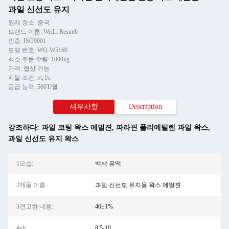
과일 신선도 유지
원래 장소: 중국
브랜드 이름: WeiLi Resin®
인증: ISO9001
모델 번호: WQ-W5160
최소 주문 수량: 1000kg
가격: 협상 가능
지불 조건: t/t, l/c
공급 능력: 500T/월
세부사항
Description
강조하다:
과일 코팅 왁스 에멀젼
,
파라핀 폴리에틸렌 과일 왁스
,
과일 신선도 유지 왁스
1모습:
백색 유액
2제품 이름:
과일 신선도 유지용 왁스 에멀젼
3견고한 내용:
40±1%
4ph:
8.5-10