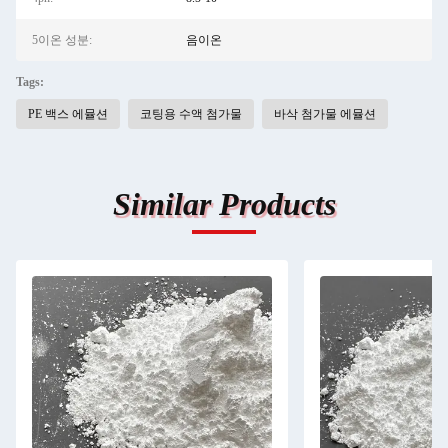
5이온 성분:
음이온
Tags:
PE 백스 에뮬션
코팅용 수액 첨가물
바삭 첨가물 에뮬션
Similar Products