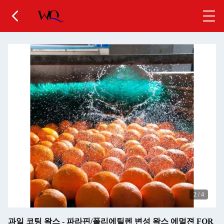
2
/
4
과일 코팅 왁스 - 파라핀/폴리에틸렌 변성 왁스 에멀젼 FOR