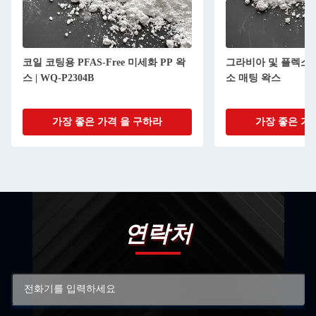
코일 코팅용 PFAS-Free 미세화 PP 왁
그라비아 및 플렉소
스 | WQ-P2304B
소 매팅 왁스
가장 좋은 가격 을 구하라
가장 좋은 가
연락처