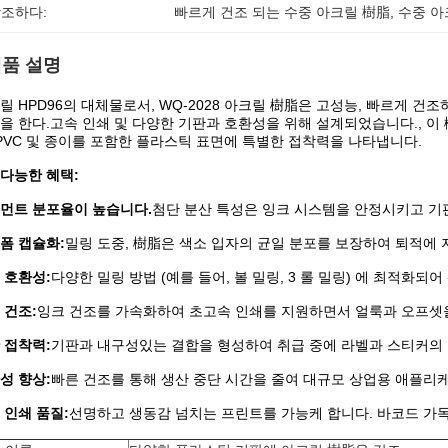
조하다:
빠르게 건조 되는 수중 아크릴 樹脂
, 
수중 아
품 설명
릴 HPD96의 대체물로서, WQ-2028 아크릴 樹脂은 고성능, 빠르게 건
을 한다.고속 인쇄 및 다양한 기판과 호환성을 위해 설계되었습니다., 이 
 PVC 및 종이를 포함한 플라스틱 표면에 특별한 접착력을 나타냅니다.
다능한 혜택:
먼트 분포율이 높습니다.
첨단 분산 특성은 잉크 시스템을 안정시키고 기
폼 캡슐화:
밀링 도중, 樹脂은 색소 입자의 균일 분포를 보장하여 퇴적에
 호환성:
다양한 밀링 방법 (예를 들어, 볼 밀링, 3 롤 밀링) 에 최적화
 건조:
잉크 건조를 가속화하여 초고속 인쇄를 지원하면서 얼룩과 오프셋
 접착력:
기판과 내구성있는 결합을 형성하여 취급 중에 라벨과 스티커의
성 향상:
빠른 건조를 통해 생산 중단 시간을 줄여 대규모 상업용 애플리
 인쇄 품질:
선명하고 생동감 넘치는 프린트를 가능케 합니다. 바코드 가