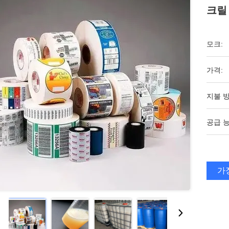
크릴
모크:
가격:
지불 방
공급 능
가