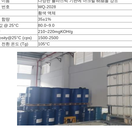
 이름
다양한 플라스틱 기판에 아크릴 樹脂을 강조
 번호
WQ-2028
모
황색 액체
 함량
35±1%
값 @ 25°C
80.0~9.0
량
210~220mgKOH/g
osity@25°C (cps)
1500-2500
 전환 온도 (Tg)
105°C