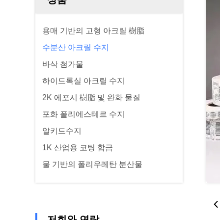
용매 기반의 고형 아크릴 樹脂
수분산 아크릴 수지
바삭 첨가물
하이드록실 아크릴 수지
2K 에포시 樹脂 및 완화 물질
포화 폴리에스테르 수지
알키드수지
1K 산업용 코팅 합금
물 기반의 폴리우레탄 분산물
저희와 연락