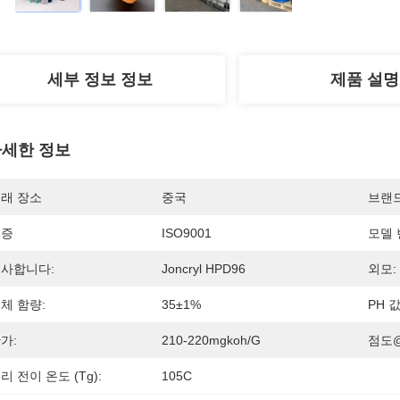
세부 정보 정보
제품 설명
세한 정보
래 장소
중국
브랜
인증
ISO9001
모델 
사합니다:
Joncryl HPD96
외모:
체 함량:
35±1%
PH 값
가:
210-220mgkoh/g
점도@2
리 전이 온도 (Tg):
105C