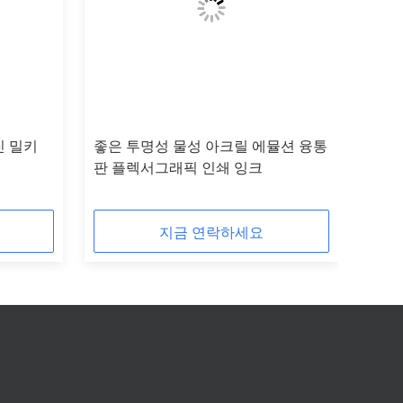
진 밀키
좋은 투명성 물성 아크릴 에뮬션 융통
판 플렉서그래픽 인쇄 잉크
지금 연락하세요