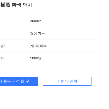
 樹脂 황색 액체
3000kg
협상 가능
법:
,엘/씨,티/티
력:
500t/월
장 좋은 가격 을 구하라
저희와 연락