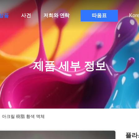
상품
사건
저희와 연락
따옴표
Kor
제품 세부 정보
 아크릴 樹脂 황색 액체
플라