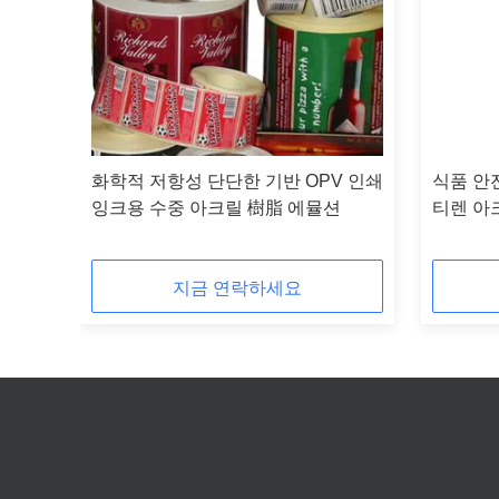
션 고
화학적 저항성 단단한 기반 OPV 인쇄
식품 안
잉크용 수중 아크릴 樹脂 에뮬션
티렌 아
지금 연락하세요