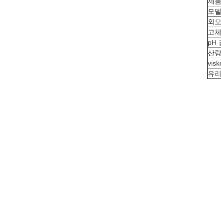
제품
모델
외
고체
pH 
산
visk
유리