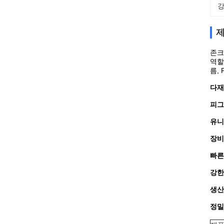
강
제
존크
역할
름,
다재
피그
유니
장비
빠른
강한
생산
정밀