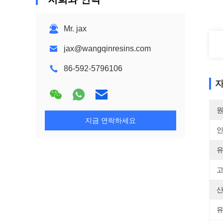
Mr. jax
jax@wangqinresins.com
86-592-5796106
자
원
지금 연락하세요
유
고
산
유