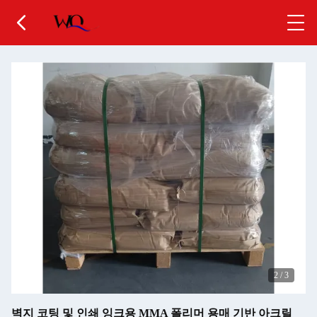
2
/
3
벽지 코팅 및 인쇄 잉크용 MMA 폴리머 용매 기반 아크릴