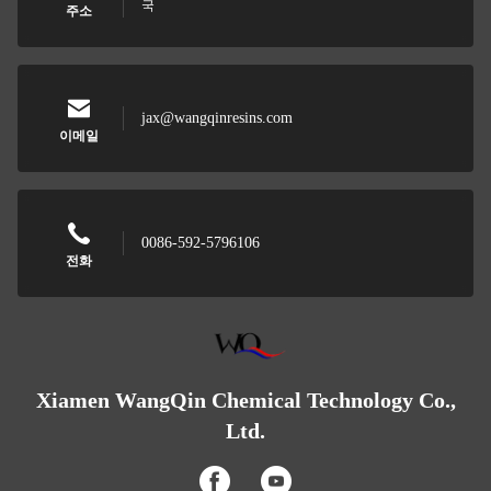
국
주소
jax@wangqinresins.com
이메일
0086-592-5796106
전화
Xiamen WangQin Chemical Technology Co.,
Ltd.