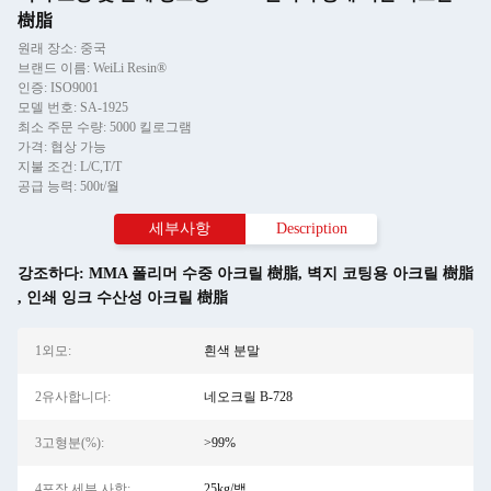
樹脂
원래 장소: 중국
브랜드 이름: WeiLi Resin®
인증: ISO9001
모델 번호: SA-1925
최소 주문 수량: 5000 킬로그램
가격: 협상 가능
지불 조건: L/C,T/T
공급 능력: 500t/월
세부사항
Description
강조하다:
MMA 폴리머 수중 아크릴 樹脂
,
벽지 코팅용 아크릴 樹脂
,
인쇄 잉크 수산성 아크릴 樹脂
1외모:
흰색 분말
2유사합니다:
네오크릴 B-728
3고형분(%):
>99%
4포장 세부 사항:
25kg/백