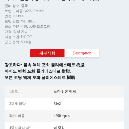
원래 장소: 중국
브랜드 이름: WeiLi Resin®
인증: ISO9001
모델 번호: WL-181C
최소 주문 수량: 5000 킬로그램
가격: 협상 가능
지불 조건: L/C,T/T
공급 능력: 500t/월
세부사항
Description
강조하다:
물속 액체 포화 폴리에스테르 樹脂
,
아미노 변형 포화 폴리에스테르 樹脂
,
오븐 코팅 액체 포화 폴리에스테르 樹脂
1외모:
노란 맑은 액체
2고체 함량:
75±2
3매끄러움:
≤200 mpa.s
4중립적 대리인:
비 중화